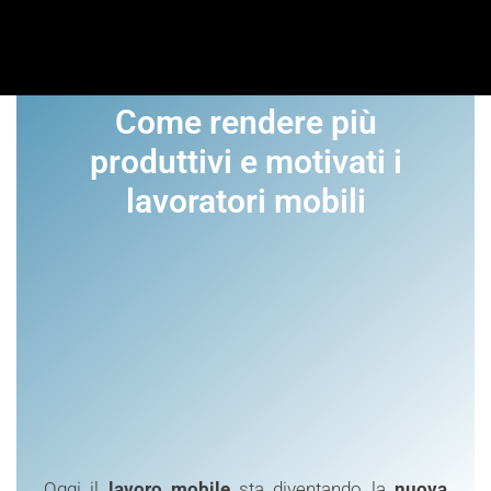
Come rendere più
produttivi e motivati i
lavoratori mobili
Oggi il
lavoro mobile
sta diventando la
nuova