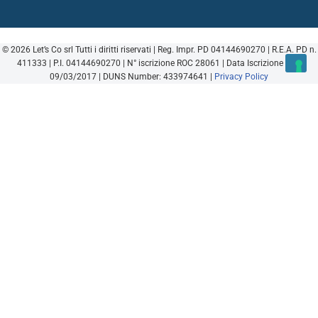
© 2026 Let’s Co srl Tutti i diritti riservati | Reg. Impr. PD 04144690270 | R.E.A. PD n.
411333 | P.I. 04144690270 | N° iscrizione ROC 28061 | Data Iscrizione ROC
09/03/2017 | DUNS Number: 433974641 |
Privacy Policy
Cerca