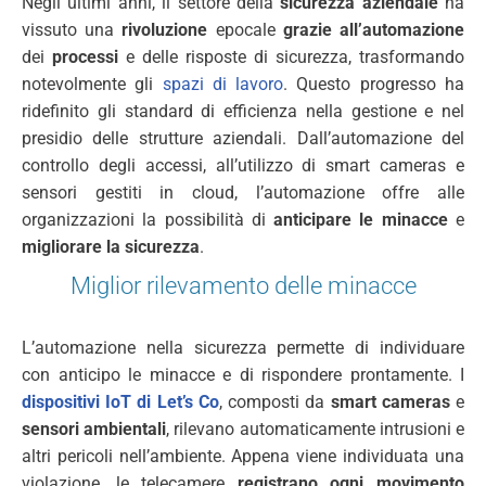
Negli ultimi anni, il settore della
sicurezza aziendale
ha
vissuto una
rivoluzione
epocale
grazie all’automazione
dei
processi
e delle risposte di sicurezza, trasformando
notevolmente gli
spazi di lavoro
. Questo progresso ha
ridefinito gli standard di efficienza nella gestione e nel
presidio delle strutture aziendali. Dall’automazione del
controllo degli accessi, all’utilizzo di smart cameras e
sensori gestiti in cloud, l’automazione offre alle
organizzazioni la possibilità di
anticipare le minacce
e
migliorare la sicurezza
.
Miglior rilevamento delle minacce
L’automazione nella sicurezza permette di individuare
con anticipo le minacce e di rispondere prontamente. I
dispositivi IoT
di Let’s Co
, composti da
smart cameras
e
sensori ambientali
, rilevano automaticamente intrusioni e
altri pericoli nell’ambiente. Appena viene individuata una
violazione, le telecamere
registrano ogni movimento