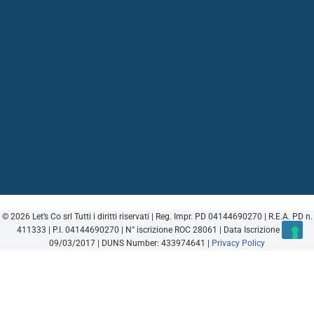
© 2026 Let’s Co srl Tutti i diritti riservati | Reg. Impr. PD 04144690270 | R.E.A. PD n.
411333 | P.I. 04144690270 | N° iscrizione ROC 28061 | Data Iscrizione ROC
09/03/2017 | DUNS Number: 433974641 |
Privacy Policy
Cerca