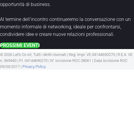
opportunità di business.
Al termine dell’incontro continueremo la conversazione con un
momento informale di networking, ideale per confrontarsi,
condividere idee e creare nuove relazioni professionali.
PROSSIMI EVENTI
© 2026 Let's Co srl, Tutti i diritti riservati | Reg. Impr. VE 04144690270 | R.E.A. VE
n. 369440 | P.I. 04144690270 | N° iscrizione ROC 28061 | Data Iscrizione ROC
09/03/2017 |
Privacy Policy